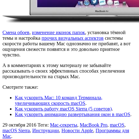
Смена обоев
,
изменение иконок папок
, установка тёмной
темы и настройка
прочих визуальных аспектов
системы
скорости работы вашему Mac однозначно не прибавят, а вот
ощущения свежести появятся и это довольно приятное
чувство.
А в комментариях к этому материалу не забывайте
рассказывать о своих эффективных способах увеличения
производительности на старых Mac.
Смотрите также:
Как ускорить Mac: 10 команд Терминала,
увеличивающих скорость macOS
.
Как ускорить работу macOS Sierra (5 советов)
.
Как ускорить анимацию развертывания окон в macOS
.
29 октября 2016
Теги:
Mac-секреты
,
MacBook Pro
,
macOS
,
macOS Sierra
,
Инструкции
,
Новости Apple
,
Программы для
Mac
.