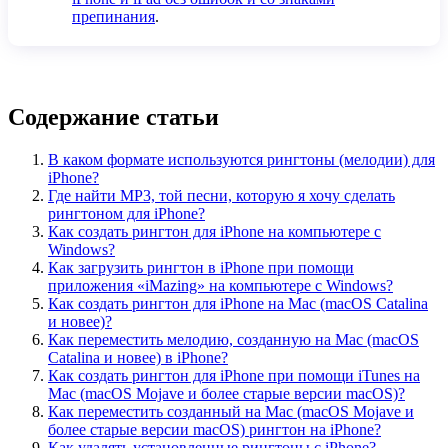
препинания
.
Содержание статьи
В каком формате используются рингтоны (мелодии) для
iPhone?
Где найти MP3, той песни, которую я хочу сделать
рингтоном для iPhone?
Как создать рингтон для iPhone на компьютере с
Windows?
Как загрузить рингтон в iPhone при помощи
приложения «iMazing» на компьютере с Windows?
Как создать рингтон для iPhone на Mac (macOS Catalina
и новее)?
Как переместить мелодию, созданную на Mac (macOS
Catalina и новее) в iPhone?
Как создать рингтон для iPhone при помощи iTunes на
Mac (macOS Mojave и более старые версии macOS)?
Как переместить созданный на Mac (macOS Mojave и
более старые версии macOS) рингтон на iPhone?
Как удалять установленные рингтоны с iPhone?