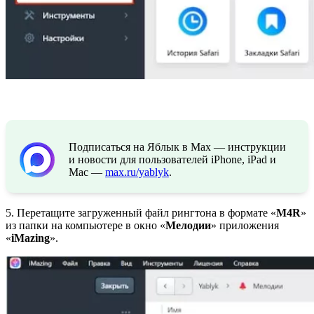
Подписаться на Яблык в Max — инструкции
и новости для пользователей iPhone, iPad и
Mac —
max.ru/yablyk
.
5. Перетащите загруженный файл рингтона в формате «
M4R
»
из папки на компьютере в окно «
Мелодии
» приложения
«
iMazing
».