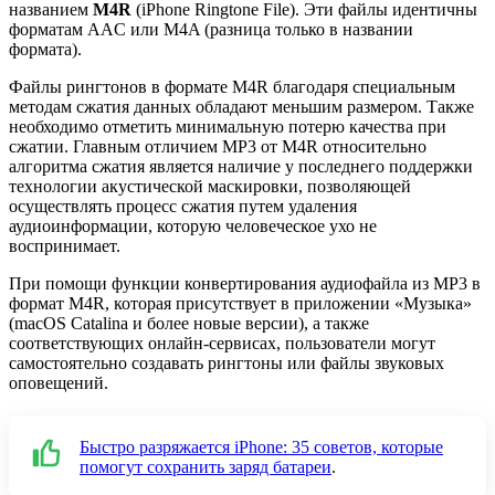
названием
M4R
(iPhone Ringtone File). Эти файлы идентичны
форматам AAC или M4A (разница только в названии
формата).
Файлы рингтонов в формате M4R благодаря специальным
методам сжатия данных обладают меньшим размером. Также
необходимо отметить минимальную потерю качества при
сжатии. Главным отличием MP3 от M4R относительно
алгоритма сжатия является наличие у последнего поддержки
технологии акустической маскировки, позволяющей
осуществлять процесс сжатия путем удаления
аудиоинформации, которую человеческое ухо не
воспринимает.
При помощи функции конвертирования аудиофайла из MP3 в
формат M4R, которая присутствует в приложении «Музыка»
(macOS Catalina и более новые версии), а также
соответствующих онлайн-сервисах, пользователи могут
самостоятельно создавать рингтоны или файлы звуковых
оповещений.
Быстро разряжается iPhone: 35 советов, которые
помогут сохранить заряд батареи
.