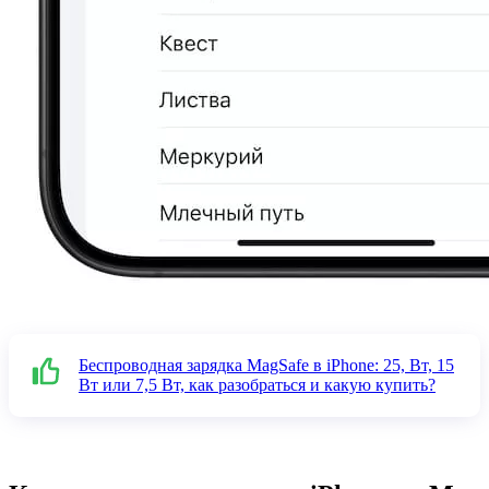
Беспроводная зарядка MagSafe в iPhone: 25, Вт, 15
Вт или 7,5 Вт, как разобраться и какую купить?