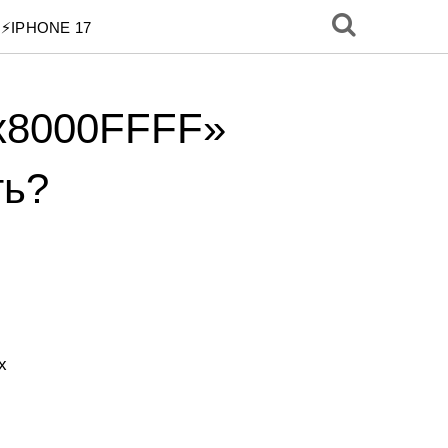
⚡️IPHONE 17
х8000FFFF»
ть?
х