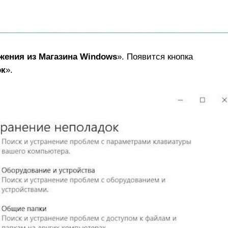
жения из Магазина Windows
». Появится кнопка
ок
».