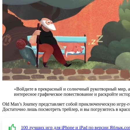
«Войдите в прекрасный и солнечный рукотворный мир, а
интересное графическое повествование и раскройте исто
Old Man’s Journey представляет собой приключенческую игру-
Достаточно лишь посмотреть трейлер, и вы погрузитесь в кра
100 лучших игр для iPhone и iPad по версии Яблык.co