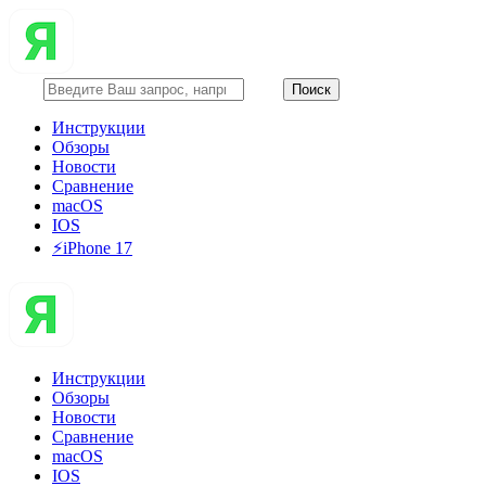
Инструкции
Обзоры
Новости
Сравнение
macOS
IOS
⚡️iPhone 17
Инструкции
Обзоры
Новости
Сравнение
macOS
IOS