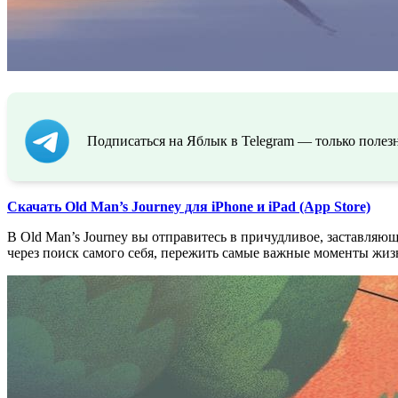
Подписаться на Яблык в Telegram — только полезн
Скачать Old Man’s Journey для iPhone и iPad (App Store)
В Old Man’s Journey вы отправитесь в причудливое, заставляющ
через поиск самого себя, пережить самые важные моменты жизн