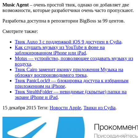
Music Agent
– очень простой твик, однако он добавляет две
возможности, которые разработчики очень часто пропускают.
Разработка доступна в репозитории BigBoss за 99 центов.
Смотрите также:
Твик Auxo 3 с поддержкой iOS 9 доступен в Cydia
.
Как слушать музыку из YouTube в фоне на
заблокированном iPhone или iPad
.
Motus — устройство, позволяющее создавать музыку из
воздуха
.
Твик Cairo заменит иконку приложения Музыка на
обложку воспроизводимого трека
.
Твик PanicLock9 — блокировка доступа к избранным
приложениям на iPhone
.
Твик StealthFolder — невидимые (скрытые) папки на
экране iPhone и iPad
.
15 декабря 2015
Теги:
Новости Apple
,
Твики из Cydia
.