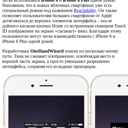
легко использовать
iPhone 6
и
iPhone 6 Plus
одной рукой.
Напомним, что в новых яблочных смартфонах уже есть
специальный режим под названием
Reachability
. Он также
позволяет пользователям больших смартфонов от Apple
дотягиваться до верхних элементов интерфейса – после
дойного касания кнопки Home со встроенным сканером Touch
ID изображение на экране «съезжает» вниз. Благодаря этому
пользователи могут легко взаимодействовать с iPhone 6 и
iPhone 6 Plus одной рукой.
Разработчики
OneHandWizard
пошли по несколько иному
пути. Твик не сжимает изображение, освобождая место в
верхней части экрана, а просто уменьшает разрешение
интерфейса, сохраняя его исходные пропорции.