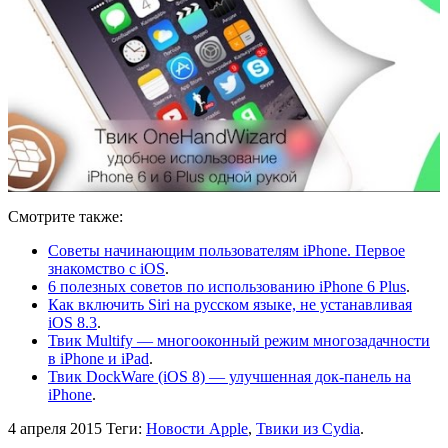
Смотрите также:
Советы начинающим пользователям iPhone. Первое
знакомство с iOS
.
6 полезных советов по использованию iPhone 6 Plus
.
Как включить Siri на русском языке, не устанавливая
iOS 8.3
.
Твик Multify — многооконный режим многозадачности
в iPhone и iPad
.
Твик DockWare (iOS 8) — улучшенная док-панель на
iPhone
.
4 апреля 2015
Теги:
Новости Apple
,
Твики из Cydia
.