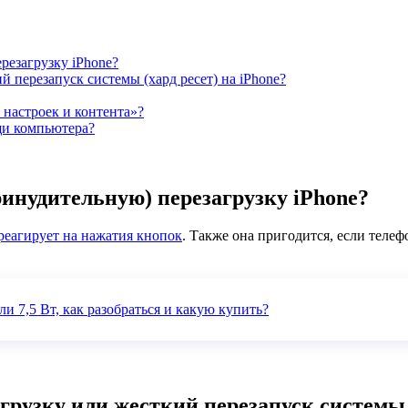
резагрузку iPhone?
 перезапуск системы (хард ресет) на iPhone?
 настроек и контента»?
щи компьютера?
инудительную) перезагрузку iPhone?
реагирует на нажатия кнопок
. Также она пригодится, если теле
ли 7,5 Вт, как разобраться и какую купить?
узку или жесткий перезапуск системы (