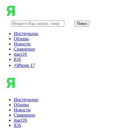
Инструкции
Обзоры
Новости
Сравнение
macOS
IOS
⚡️iPhone 17
Инструкции
Обзоры
Новости
Сравнение
macOS
IOS