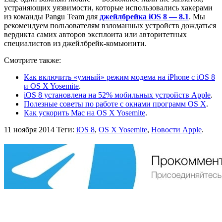
устраняющих уязвимости, которые использовались хакерами
из команды Pangu Team для
джейлбрейка iOS 8 — 8.1
. Мы
рекомендуем пользователям взломанных устройств дождаться
вердикта самих авторов эксплоита или авторитетных
специалистов из джейлбрейк-комьюнити.
Смотрите также:
Как включить «умный» режим модема на iPhone с iOS 8
и OS X Yosemite
.
iOS 8 установлена на 52% мобильных устройств Apple
.
Полезные советы по работе с окнами программ OS X
.
Как ускорить Mac на OS X Yosemite
.
11 ноября 2014
Теги:
iOS 8
,
OS X Yosemite
,
Новости Apple
.