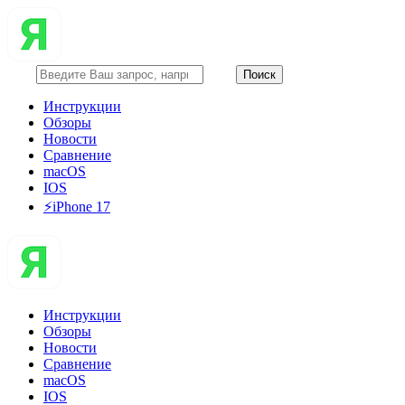
Инструкции
Обзоры
Новости
Сравнение
macOS
IOS
⚡️iPhone 17
Инструкции
Обзоры
Новости
Сравнение
macOS
IOS