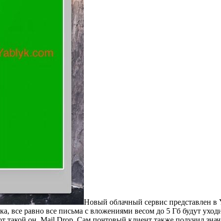
Новый облачный сервис представлен в Y
ка, все равно все письма с вложениями весом до 5 Гб будут уходи
от такой он, Mail Drop. Сам почтовый клиент также получил зн