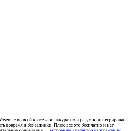
osemite во всей красе – он аккуратно и разумно интегрирован
ть вовремя и без запинки. Плюс все это бесплатно и нет
ачительное обновление —
встроенный редактор изображений
.