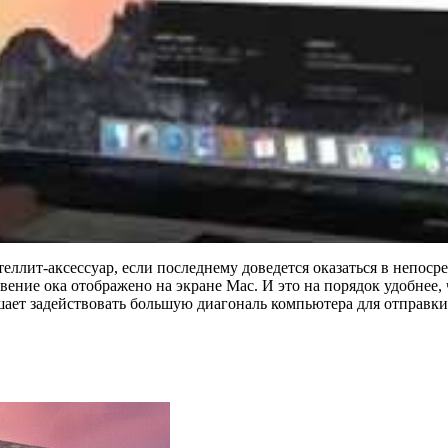
теллит-аксессуар, если последнему доведется оказаться в непос
ение ока отображено на экране Mac. И это на порядок удобнее,
шает задействовать большую диагональ компьютера для отправки