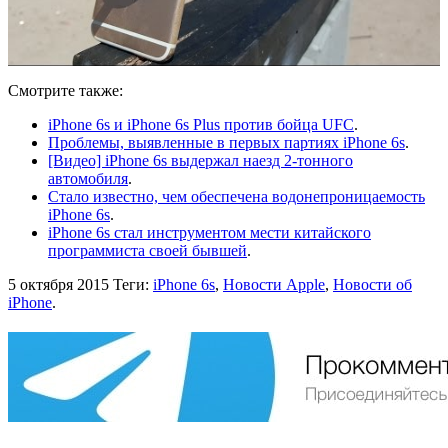
Смотрите также:
iPhone 6s и iPhone 6s Plus против бойца UFC
.
Проблемы, выявленные в первых партиях iPhone 6s
.
[Видео] iPhone 6s выдержал наезд 2-тонного
автомобиля
.
Стало известно, чем обеспечена водонепроницаемость
iPhone 6s
.
iPhone 6s стал инструментом мести китайского
программиста своей бывшей
.
5 октября 2015
Теги:
iPhone 6s
,
Новости Apple
,
Новости об
iPhone
.