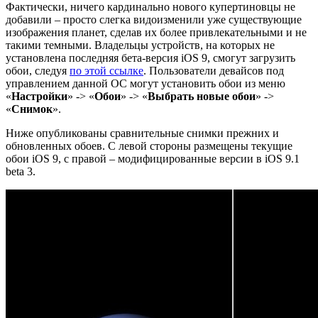
Фактически, ничего кардинально нового купертиновцы не
добавили – просто слегка видоизменили уже существующие
изображения планет, сделав их более привлекательными и не
такими темными. Владельцы устройств, на которых не
установлена последняя бета-версия iOS 9, смогут загрузить
обои, следуя
по этой ссылке
. Пользователи девайсов под
управлением данной ОС могут установить обои из меню
«
Настройки
» -> «
Обои
» -> «
Выбрать новые обои
» ->
«
Cнимок
».
Ниже опубликованы сравнительные снимки прежних и
обновленных обоев. С левой стороны размещены текущие
обои iOS 9, с правой – модифицированные версии в iOS 9.1
beta 3.