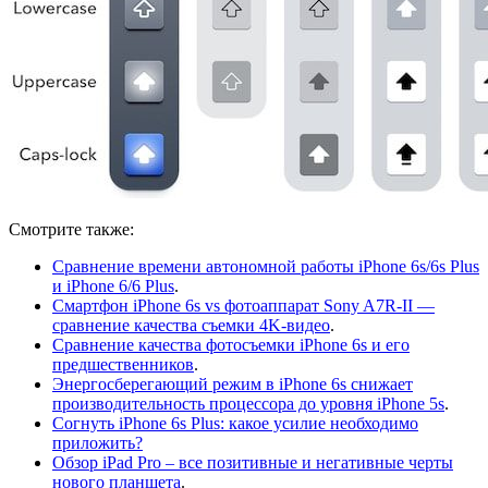
Смотрите также:
Сравнение времени автономной работы iPhone 6s/6s Plus
и iPhone 6/6 Plus
.
Смартфон iPhone 6s vs фотоаппарат Sony A7R-II —
сравнение качества съемки 4K-видео
.
Сравнение качества фотосъемки iPhone 6s и его
предшественников
.
Энергосберегающий режим в iPhone 6s снижает
производительность процессора до уровня iPhone 5s
.
Согнуть iPhone 6s Plus: какое усилие необходимо
приложить?
Обзор iPad Pro – все позитивные и негативные черты
нового планшета
.