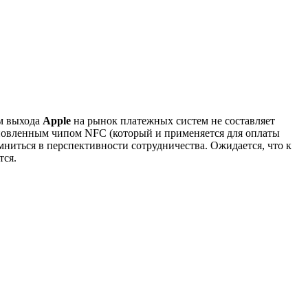
м выхода
Apple
на рынок платежных систем не составляет
ановленным чипом NFC (который и применяется для оплаты
мниться в перспективности сотрудничества. Ожидается, что к
тся.