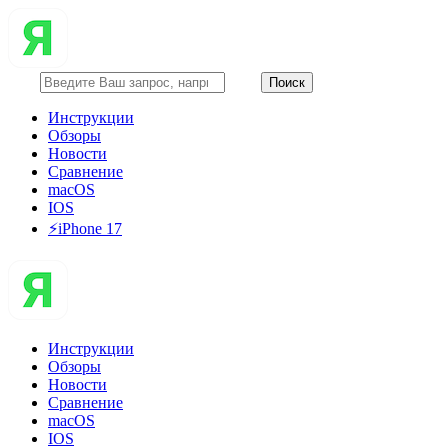
Инструкции
Обзоры
Новости
Сравнение
macOS
IOS
⚡️iPhone 17
Инструкции
Обзоры
Новости
Сравнение
macOS
IOS