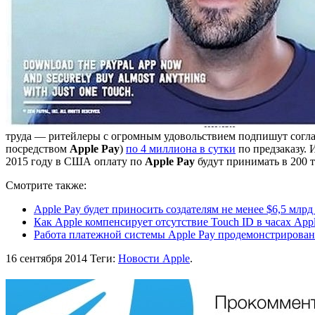
труда — ритейлеры с огромным удовольствием подпишут согла
посредством
Apple Pay
)
по 4 миллиона в сутки
по предзаказу.
2015 году в США оплату по
Apple Pay
будут принимать в 200 
Смотрите также:
Apple Pay будет приносить создателям не менее $6,5 млрд
Как Apple компенсирует отсутствие Touch ID в часах App
Работа платежной системы Apple Pay продемонстрирован
16 сентября 2014
Теги:
Новости Apple
.