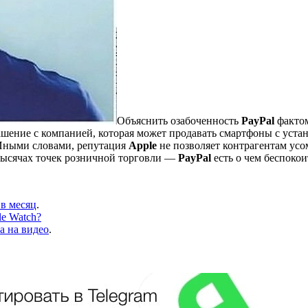
Объяснить озабоченность
PayPal
факто
шение с компанией, которая может продавать смартфоны с уст
 Иными словами, репутация
Apple
не позволяет контрагентам усо
тысячах точек розничной торговли —
PayPal
есть о чем беспокои
 в месяц
.
le Watch?
а на видео
.