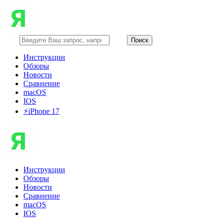
Инструкции
Обзоры
Новости
Сравнение
macOS
IOS
⚡️iPhone 17
Инструкции
Обзоры
Новости
Сравнение
macOS
IOS