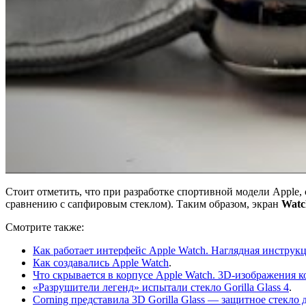
Стоит отметить, что при разработке спортивной модели Apple, 
сравнению с сапфировым стеклом). Таким образом, экран
Watc
Смотрите также:
Как работает интерфейс Apple Watch. Наглядная инструк
Как создавались Apple Watch
.
Что скрывается в корпусе Apple Watch. 3D-изображения 
«Разрушители легенд» испытали стекло Gorilla Glass 4
.
Corning представила 3D Gorilla Glass — защитное стекл