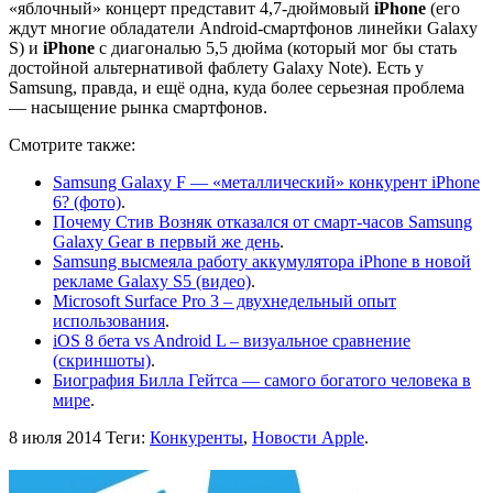
«яблочный» концерт представит 4,7-дюймовый
iPhone
(его
ждут многие обладатели Android-смартфонов линейки Galaxy
S) и
iPhone
с диагональю 5,5 дюйма (который мог бы стать
достойной альтернативой фаблету Galaxy Note). Есть у
Samsung, правда, и ещё одна, куда более серьезная проблема
— насыщение рынка смартфонов.
Смотрите также:
Samsung Galaxy F — «металлический» конкурент iPhone
6? (фото)
.
Почему Стив Возняк отказался от смарт-часов Samsung
Galaxy Gear в первый же день
.
Samsung высмеяла работу аккумулятора iPhone в новой
рекламе Galaxy S5 (видео)
.
Microsoft Surface Pro 3 – двухнедельный опыт
использования
.
iOS 8 бета vs Android L – визуальное сравнение
(скриншоты)
.
Биография Билла Гейтса — самого богатого человека в
мире
.
8 июля 2014
Теги:
Конкуренты
,
Новости Apple
.