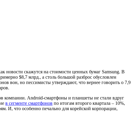
ак новости скажутся на стоимости ценных бумаг Samsung. В
имерно $8,7 млрд., а столь большой разброс обусловлен
нов вон, но пессимисты утверждают, что вернее говорить о 7,9
аров.
ов компании. Android-смартфоны и планшеты не стали вдруг
ние
в сегменте смартфонов
по итогам второго квартала – 10%,
м. И, что особенно печально для корейской корпорации,