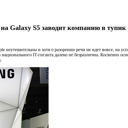
 на Galaxy S5 заводит компанию в тупик
e неутешительны и хотя о разорении речи не идет вовсе, на усп
а национального IT-гиганта далеко не безразлична. Косвенно о
.