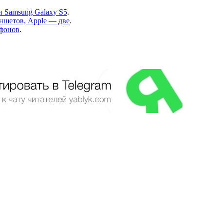
и Samsung Galaxy S5
.
аншетов, Apple — две
.
тфонов
.