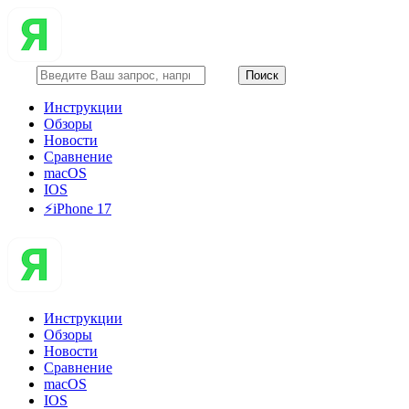
Инструкции
Обзоры
Новости
Сравнение
macOS
IOS
⚡️iPhone 17
Инструкции
Обзоры
Новости
Сравнение
macOS
IOS