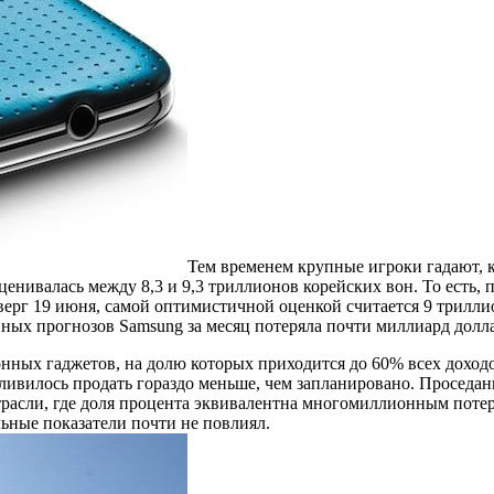
Тем временем крупные игроки гадают, к
ивалась между 8,3 и 9,3 триллионов корейских вон. То есть, пр
верг 19 июня, самой оптимистичной оценкой считается 9 триллио
ивных прогнозов Samsung за месяц потеряла почти миллиард долл
нных гаджетов, на долю которых приходится до 60% всех доход
ливилось продать гораздо меньше, чем запланировано. Проседа
асли, где доля процента эквивалентна многомиллионным потеря
ьные показатели почти не повлиял.