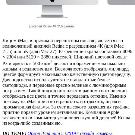
Лицом iMac, в прямом и переносном смысле, является его
великолепный дисплей Retina с разрешением 4К (для iMac
21.5) или 5К (для iMac 27). Разрешение экрана составляет 4096
× 2304 или 5120 × 2880 пикселей. Широкий цветовой охват
2
Р3 и яркость в 500 кд/м
делают изображение максимально
живым и реалистичным. Возможность отображать миллиард
цветов формирует максимально качественную цветопередачу.
Для подсветки используются не стандартные белые
светодиоды, а передовые красно-зеленые с люминофорным
покрытием. Такой подход позволяет в равном соотношении
отображать все цвета и точнее передавать оттенки. Именно
поэтому на iMac приятно и работать, и отдыхать, играя и
просматривая фильмы. За счет высокого разрешения графика
приятно поразит уровнем детализации. Компания Apple
заявляет, что в компьютер установлен лучший дисплей Retina
из когда-либо созданных ею.
ПО ТЕМЕ:
Обзор iPad mini 5 (2019): дизайн, камеры,