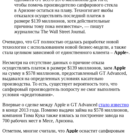
чтобы помочь производителю сапфирового стекла
в Аризоне остаться на плаву. Техногигант якобы
отказался осуществлять последний платеж в
размере $139 миллионов, хотя действительные
причины тому пока неизвестны», — пишут
журналисты The Wall Street Journal.
Очевидно, что GT полностью отдалась разработке новой
технологии с использованием новой бизнес-модели, а также
стала целиком зависимой от единственного клиента –
Apple
».
Несмотря на отсутствие данных о причине отказа
осуществлять платеж в размере $139 миллионов, заем
Apple
на сумму в $578 миллионов, предоставленный GT Advanced,
выдавался на определенных условиях касательно
производства. То есть, существует вероятность того, что
сапфировый производитель попросту не смог выполнить
условия «кредитования».
Впервые о сделке между Apple и GT Advanced
стало известно
в конце 2013 года. Помимо выдачи займа на $578 миллионов,
компания Тима Кука также взялась за построение завода на
700 рабочих мест в Месе, Аризона.
Отметим, многие считали, что
Apple
оснастит сапфировым