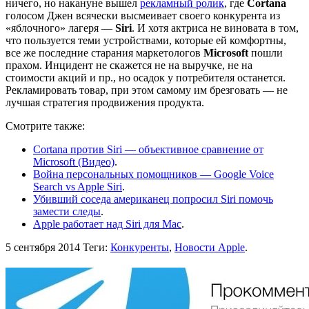
ничего, но накануне вышел
рекламный ролик
, где
Сortana
голосом Джен всячески высмеивает своего конкурента из
«яблочного» лагеря —
Siri
. И хотя актриса не виновата в том,
что пользуется теми устройствами, которые ей комфортны,
все же последние старания маркетологов
Microsoft
пошли
прахом. Инцидент не скажется не на выручке, не на
стоимости акций и пр., но осадок у потребителя останется.
Рекламировать товар, при этом самому им брезговать — не
лучшая стратегия продвижения продукта.
Смотрите также:
Cortana против Siri — объективное сравнение от
Microsoft (Видео)
.
Война персональных помощников — Google Voice
Search vs Apple Siri
.
Убивший соседа американец попросил Siri помочь
замести следы
.
Apple работает над Siri для Mac
.
5 сентября 2014
Теги:
Конкуренты
,
Новости Apple
.