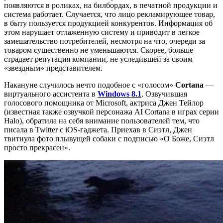
появляются в роликах, на билбордах, в печатной продукции и
система работает. Случается, что лицо рекламирующее товар,
в быту пользуется продукцией конкурентов. Информация об
этом нарушает отлаженную систему и приводит в легкое
замешательство потребителей, несмотря на что, очереди за
товаром существенно не уменьшаются. Скорее, больше
страдает репутация компании, не уследившей за своим
«звездным» представителем.
Накануне случилось нечто подобное с «голосом»
Сortana
—
виртуального ассистента в
Windows 8.1
. Озвучившая
голосового помощника от Microsoft, актриса Джен Тейлор
(известная также озвучкой персонажа AI Cortana в играх серии
Halo), обратила на себя внимание пользователей тем, что
писала в Twitter с iOS-гаджета. Приехав в Сиэтл, Джен
твитнула фото плывущей собаки с подписью «О Боже, Сиэтл
просто прекрасен».