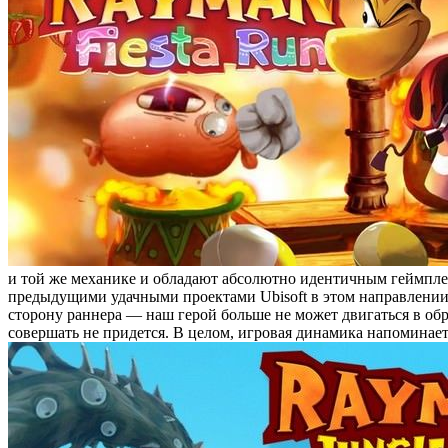
и той же механике и обладают абсолютно идентичным геймпле
предыдущими удачными проектами Ubisoft в этом направлени
сторону раннера — наш герой больше не может двигаться в обра
совершать не придется. В целом, игровая динамика напоминае