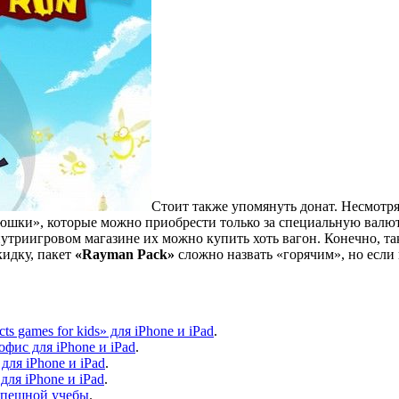
Стоит также упомянуть донат. Несмотря
юшки», которые можно приобрести только за специальную валюту
нутриигровом магазине их можно купить хоть вагон. Конечно, так
кидку, пакет
«Rayman Pack»
сложно назвать «горячим», но если 
s games for kids» для iPhone и iPad
.
фис для iPhone и iPad
.
для iPhone и iPad
.
для iPhone и iPad
.
успешной учебы
.