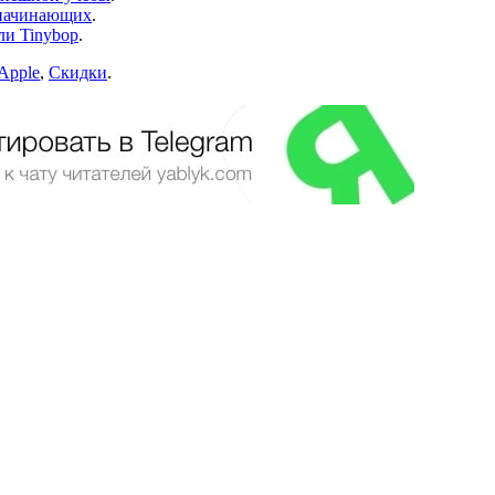
 начинающих
.
ли Tinybop
.
Apple
,
Скидки
.