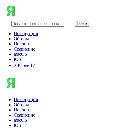
Инструкции
Обзоры
Новости
Сравнение
macOS
IOS
⚡️iPhone 17
Инструкции
Обзоры
Новости
Сравнение
macOS
IOS