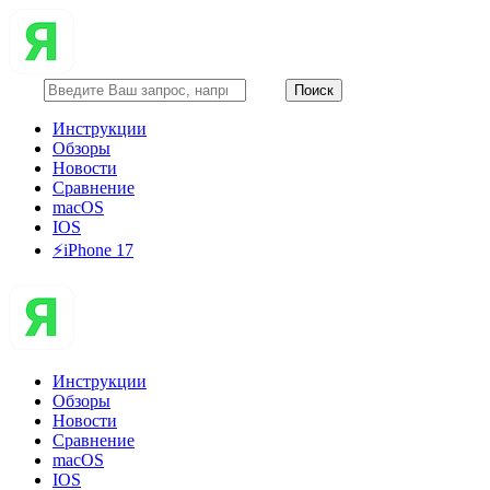
Инструкции
Обзоры
Новости
Сравнение
macOS
IOS
⚡️iPhone 17
Инструкции
Обзоры
Новости
Сравнение
macOS
IOS