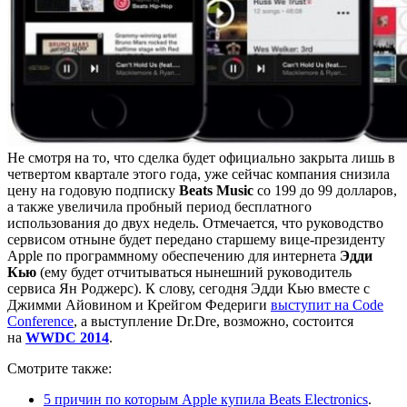
Не смотря на то, что сделка будет официально закрыта лишь в
четвертом квартале этого года, уже сейчас компания снизила
цену на годовую подписку
Beats Music
со 199 до 99 долларов,
а также увеличила пробный период бесплатного
использования до двух недель. Отмечается, что руководство
сервисом отныне будет передано старшему вице-президенту
Apple по программному обеспечению для интернета
Эдди
Кью
(ему будет отчитываться нынешний руководитель
сервиса Ян Роджерс). К слову, сегодня Эдди Кью вместе с
Джимми Айовином и Крейгом Федериги
выступит на Code
Conference
, а выступление Dr.Dre, возможно, состоится
на
WWDC 2014
.
Смотрите также:
5 причин по которым Apple купила Beats Electronics
.