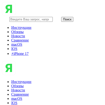
Инструкции
Обзоры
Новости
Сравнение
macOS
IOS
⚡️iPhone 17
Инструкции
Обзоры
Новости
Сравнение
macOS
IOS