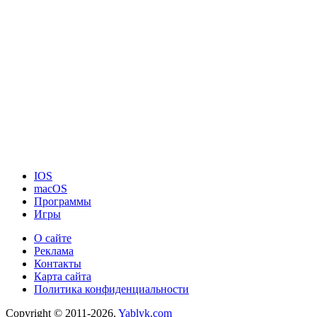
IOS
macOS
Программы
Игры
О сайте
Реклама
Контакты
Карта сайта
Политика конфиденциальности
Copyright © 2011-2026.
Yablyk.сom