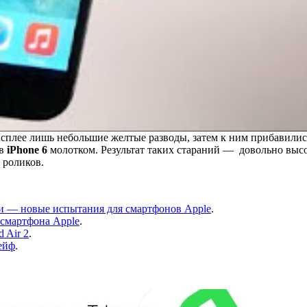
исплее лишь небольшие желтые разводы, затем к ним прибавилис
ив
iPhone 6
молотком. Результат таких стараний — довольно высо
 роликов.
еси — новые испытания для смартфонов Apple
.
 смартфона Apple
.
 Air 2
.
сейф
.