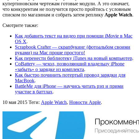
купертиновским чертежам готовые модули. А это означает,
что конкурентам не получится просто пройтись с условным
списком по магазинам и собрать затем реплику
Apple Watch
.
Смотрите также:
Как добавить текст на видео при помощи iMovie в Mac
OS X
.
Scrapbook Crafter — скрапбукинг (фотоальбом своими
руками) на Mac проще простого!
Как перенести библиотеку iTunes на новый компьютер
.
CoBattery — чехол, позволяющий владельцу iPhone
«забыть» о зарядке из комплекта
.
Как быстро починить потертый провод зарядки для
MacBook
.
BattleMe для iPhone — научись читать рэп и прими
участие в баттлах
.
10 мая 2015
Теги:
Apple Watch
,
Новости Apple
.