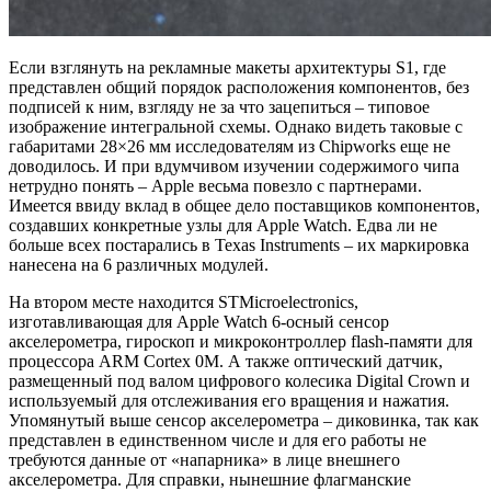
Если взглянуть на рекламные макеты архитектуры S1, где
представлен общий порядок расположения компонентов, без
подписей к ним, взгляду не за что зацепиться – типовое
изображение интегральной схемы. Однако видеть таковые с
габаритами 28×26 мм исследователям из Chipworks еще не
доводилось. И при вдумчивом изучении содержимого чипа
нетрудно понять – Apple весьма повезло с партнерами.
Имеется ввиду вклад в общее дело поставщиков компонентов,
создавших конкретные узлы для Apple Watch. Едва ли не
больше всех постарались в Texas Instruments – их маркировка
нанесена на 6 различных модулей.
На втором месте находится STMicroelectronics,
изготавливающая для Apple Watch 6-осный сенсор
акселерометра, гироскоп и микроконтроллер flash-памяти для
процессора ARM Cortex 0M. А также оптический датчик,
размещенный под валом цифрового колесика Digital Crown и
используемый для отслеживания его вращения и нажатия.
Упомянутый выше сенсор акселерометра – диковинка, так как
представлен в единственном числе и для его работы не
требуются данные от «напарника» в лице внешнего
акселерометра. Для справки, нынешние флагманские