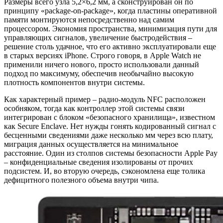
Размеры всего узла 5,2×6,2 мм, а сконструирован он по
принципу «package-on-package», когда пластины оперативной
памяти монтируются непосредственно над самим
процессором. Экономия пространства, минимизация пути для
управляющих сигналов, увеличение быстродействия –
решение столь удачное, что его активно эксплуатировали еще
в старых версиях iPhone. Строго говоря, в Apple Watch не
применили ничего нового, просто использовали данный
подход по максимуму, обеспечив необычайно высокую
плотность компонентов внутри системы.
Как характерный пример – радио-модуль NFC расположен
особняком, тогда как контроллер этой системы связи
интегрирован с блоком «безопасного хранилища», известном
как Secure Enclave. Нет нужды гонять кодированный сигнал с
бесценными сведениями даже несколько мм через всю плату,
миграция данных осуществляется на минимальное
расстояние. Один из столпов системы безопасности Apple Pay
– конфиденциальные сведения изолированы от прочих
подсистем. И, во вторую очередь, сэкономлена еще толика
дефицитного полезного объема внутри чипа.