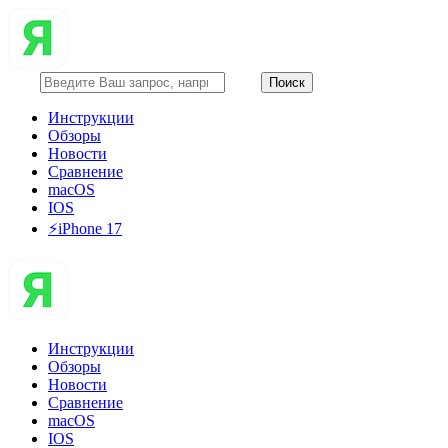
Инструкции
Обзоры
Новости
Сравнение
macOS
IOS
⚡️iPhone 17
Инструкции
Обзоры
Новости
Сравнение
macOS
IOS