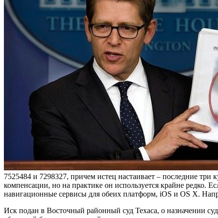
7525484 и 7298327, причем истец настаивает – последние тр
компенсации, но на практике он используется крайне редко. Ес
навигационные сервисы для обеих платформ, iOS и OS X. Наприме
Иск подан в Восточный районный суд Техаса, о назначении суд