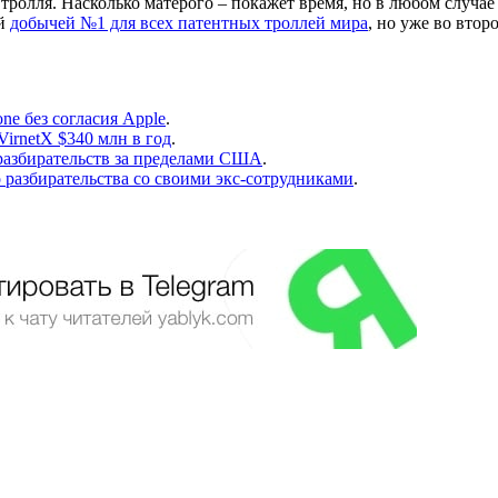
тролля. Насколько матерого – покажет время, но в любом случа
ой
добычей №1 для всех патентных троллей мира
, но уже во вто
ne без согласия Apple
.
irnetX $340 млн в год
.
разбирательств за пределами США
.
го разбирательства со своими экс-сотрудниками
.