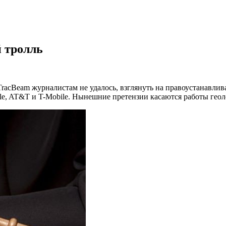
 тролль
cBeam журналистам не удалось, взглянуть на правоустанавлива
le, AT&T и T-Mobile. Нынешние претензии касаются работы геоло