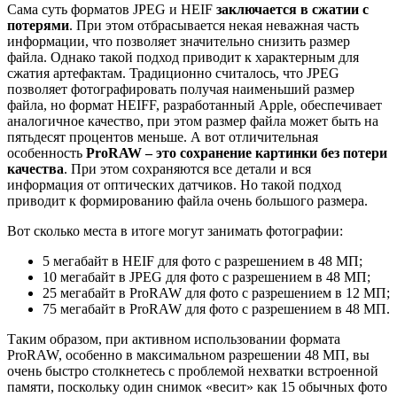
Сама суть форматов JPEG и HEIF
заключается в сжатии с
потерями
. При этом отбрасывается некая неважная часть
информации, что позволяет значительно снизить размер
файла. Однако такой подход приводит к характерным для
сжатия артефактам. Традиционно считалось, что JPEG
позволяет фотографировать получая наименьший размер
файла, но формат HEIFF, разработанный Apple, обеспечивает
аналогичное качество, при этом размер файла может быть на
пятьдесят процентов меньше. А вот отличительная
особенность
ProRAW – это сохранение картинки без потери
качества
. При этом сохраняются все детали и вся
информация от оптических датчиков. Но такой подход
приводит к формированию файла очень большого размера.
Вот сколько места в итоге могут занимать фотографии:
5 мегабайт в HEIF для фото с разрешением в 48 МП;
10 мегабайт в JPEG для фото с разрешением в 48 МП;
25 мегабайт в ProRAW для фото с разрешением в 12 МП;
75 мегабайт в ProRAW для фото с разрешением в 48 МП.
Таким образом, при активном использовании формата
ProRAW, особенно в максимальном разрешении 48 МП, вы
очень быстро столкнетесь с проблемой нехватки встроенной
памяти, поскольку один снимок «весит» как 15 обычных фото