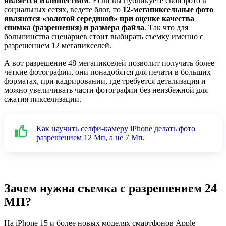
является излишеством
. Если вы публикуете свои фото в
социальных сетях, ведете блог, то
12-мегапиксельные фото
являются «золотой серединой» при оценке качества
снимка (разрешения) и размера файла
. Так что для
большинства сценариев стоит выбирать съемку именно с
разрешением 12 мегапикселей.
А вот разрешение 48 мегапикселей позволит получать более
четкие фотографии, они понадобятся для печати в больших
форматах, при кадрировании, где требуется детализация и
можно увеличивать части фотографии без неизбежной для
сжатия пикселизации.
Как научить селфи-камеру iPhone делать фото
разрешением 12 Мп, а не 7 Мп
.
Зачем нужна съемка с разрешением 24
МП?
На iPhone 15 и более новых моделях смартфонов Apple