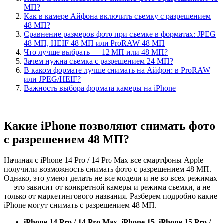
МП?
Как в камере Айфона включить съемку с разрешением
48 МП?
Сравнение размеров фото при съемке в форматах: JPEG
48 МП, HEIF 48 МП или ProRAW 48 МП
Что лучше выбрать — 12 МП или 48 МП?
Зачем нужна съемка с разрешением 24 МП?
В каком формате лучше снимать на Айфон: в ProRAW
или JPEG/HEIF?
Важность выбора формата камеры на iPhone
Какие iPhone позволяют снимать фото
с разрешением 48 МП?
Начиная с iPhone 14 Pro / 14 Pro Max все смартфоны Apple
получили возможность снимать фото с разрешением 48 МП.
Однако, это умеют делать не все модели и не во всех режимах
— это зависит от конкретной камеры и режима съемки, а не
только от маркетингового названия. Разберем подробно какие
iPhone могут снимать с разрешением 48 МП.
iPhone 14 Pro / 14 Pro Max, iPhone 15, iPhone 15 Pro /