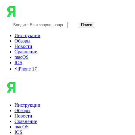
Инструкции
Обзоры
Новости
Сравнение
macOS
IOS
⚡️iPhone 17
Инструкции
Обзоры
Новости
Сравнение
macOS
IOS