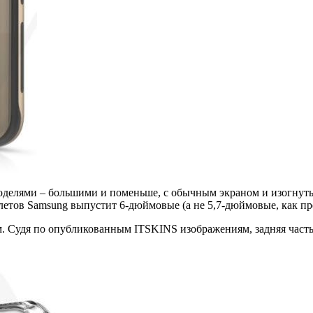
оделями – большими и поменьше, с обычным экраном и изогнуты
етов Samsung выпустит 6-дюймовые (а не 5,7-дюймовые, как пре
 Судя по опубликованным ITSKINS изображениям, задняя часть ко