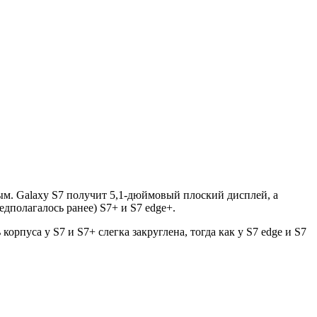
м. Galaxy S7 получит 5,1-дюймовый плоский дисплей, а
дполагалось ранее) S7+ и S7 edge+.
рпуса у S7 и S7+ слегка закруглена, тогда как у S7 edge и S7