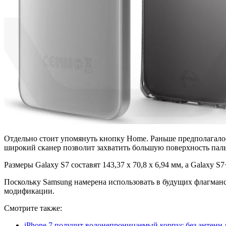
Отдельно стоит упомянуть кнопку Home. Раньше предполагалос
широкий сканер позволит захватить большую поверхность паль
Размеры Galaxy S7 составят 143,37 x 70,8 x 6,94 мм, а Galaxy S
Поскольку Samsung намерена использовать в будущих флагманск
модификации.
Смотрите также:
iPhone 7 получит водонепроницаемый корпус без антенн