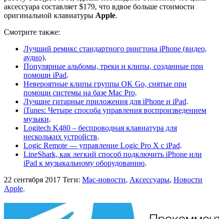
аксессуара составляет $179, что вдвое больше стоимости
оригинальной клавиатуры
Apple
.
Смотрите также:
Лучший ремикс стандартного рингтона iPhone (видео,
аудио)
.
Популярные альбомы, треки и клипы, созданные при
помощи iPad
.
Невероятные клипы группы OK Go, снятые при
помощи системы на базе Mac Pro
.
Лучшие гитарные приложения для iPhone и iPad
.
iTunes: Четыре способа управления воспроизведением
музыки
.
Logitech K480 – беспроводная клавиатура для
нескольких устройств
.
Logic Remote — управление Logic Pro X с iPad
.
LineShark, как легкий способ подключить iPhone или
iPad к музыкальному оборудованию
.
22 сентября 2017
Теги:
Mac-новости
,
Аксессуары
,
Новости
Apple
.