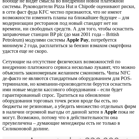
вообще не видят смысла во внедрении новой платежной
системы. Руководители Pizza Hut и Chipotle оценивают риски,
в сети фаст фуда KFC честно признаются, что не имеют
возможности изменить планы на ближайшее будущее – для
модернизации ресторанов под новый стандарт нет ни
времени, ни свободных средств. А для того, чтобы оснастить
заправочные станции BP plc (до мая 2001 года – British
Petroleum) модулями системы
Apple Pay
, потребуется
минимум 2 года, расплатиться за бензин взмахом смартфона
удастся еще не скоро.
Сетующие на отсутствие физических возможностей по
внедрению платежного сервиса несколько лукавят, что можно
объяснить закономерным желанием сэкономить. Чипы NFC
де-факто не являются стандартным оборудованием для POS-
терминалов, но компании-производители берутся оснастить
ими новые модели кассового оборудования – если будет
гарантированный спрос. Тратиться на обновление
оборудования торговых точек резон вроде бы есть, но
бюджеты не резиновые, а убедить множество отдельных фирм
в наличии огромной выгоды от данной затеи в
Apple
пока не
могут. Возможно, потому что в действительности она
преувеличена – думающие менеджеры есть не только в
Силиконовой долине.