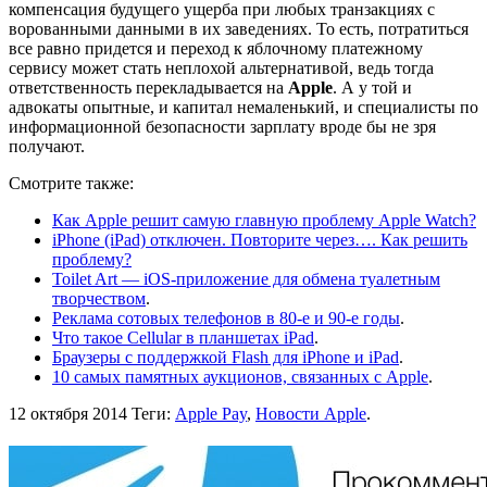
компенсация будущего ущерба при любых транзакциях с
ворованными данными в их заведениях. То есть, потратиться
все равно придется и переход к яблочному платежному
сервису может стать неплохой альтернативой, ведь тогда
ответственность перекладывается на
Apple
. А у той и
адвокаты опытные, и капитал немаленький, и специалисты по
информационной безопасности зарплату вроде бы не зря
получают.
Смотрите также:
Как Apple решит самую главную проблему Apple Watch?
iPhone (iPad) отключен. Повторите через…. Как решить
проблему?
Toilet Art — iOS-приложение для обмена туалетным
творчеством
.
Реклама сотовых телефонов в 80-е и 90-е годы
.
Что такое Cellular в планшетах iPad
.
Браузеры с поддержкой Flash для iPhone и iPad
.
10 самых памятных аукционов, связанных с Apple
.
12 октября 2014
Теги:
Apple Pay
,
Новости Apple
.