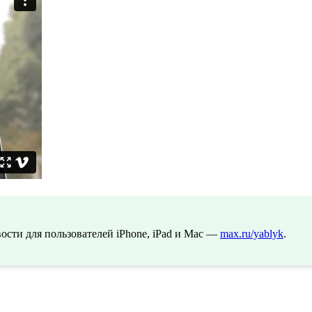
сти для пользователей iPhone, iPad и Mac —
max.ru/yablyk
.