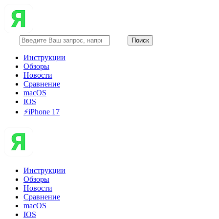
Инструкции
Обзоры
Новости
Сравнение
macOS
IOS
⚡️iPhone 17
Инструкции
Обзоры
Новости
Сравнение
macOS
IOS