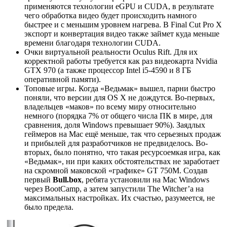
применяются технологии eGPU и CUDA, в результате
чего обработка видео будет происходить намного
быстрее и с меньшим уровнем нагрева. В Final Cut Pro X
экспорт и конвертация видео также займет куда меньше
времени благодаря технологии CUDA.
Очки виртуальной реальности Oculus Rift. Для их
корректной работы требуется как раз видеокарта Nvidia
GTX 970 (а также процессор Intel i5-4590 и 8 ГБ
оперативной памяти).
Топовые игры. Когда «Ведьмак» вышел, парни быстро
поняли, что версии для OS X не дождутся. Во-первых,
владельцев «маков» по всему миру относительно
немного (порядка 7% от общего числа ПК в мире, для
сравнения, доля Windows превышает 90%). Заядлых
геймеров на Мас ещё меньше, так что серьезных продаж
и прибылей для разработчиков не предвиделось. Во-
вторых, было понятно, что такая ресурсоемкая игра, как
«Ведьмак», ни при каких обстоятельствах не заработает
на скромной маковской «графике» GT 750M. Создав
первый
Bull.box
, ребята установили на Мас Windows
через BootCamp, а затем запустили The Witcher’a на
максимальных настройках. Их счастью, разумеется, не
было предела.