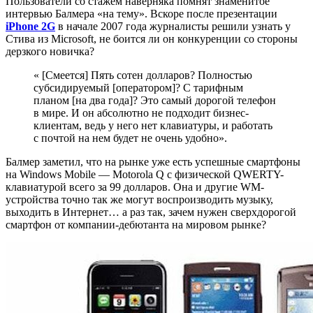
Пользователи со стажем наверняка помнят знаменитое
интервью Балмера «на тему». Вскоре после презентации
iPhone 2G
в начале 2007 года журналисты решили узнать у
Стива из Microsoft, не боится ли он конкуренции со стороны
дерзкого новичка?
« [Смеется] Пять сотен долларов? Полностью
субсидируемый [оператором]? С тарифным
планом [на два года]? Это самый дорогой телефон
в мире. И он абсолютно не подходит бизнес-
клиентам, ведь у него нет клавиатуры, и работать
с почтой на нем будет не очень удобно».
Балмер заметил, что на рынке уже есть успешные смартфоны
на Windows Mobile — Motorola Q с физической QWERTY-
клавиатурой всего за 99 долларов. Она и другие WM-
устройства точно так же могут воспроизводить музыку,
выходить в Интернет… а раз так, зачем нужен сверхдорогой
смартфон от компании-дебютанта на мировом рынке?