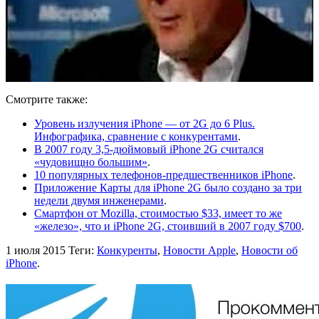
Смотрите также:
Уровень излучения iPhone — от 2G до 6 Plus.
Инфографика, сравнение с конкурентами
.
В 2007 году 3,5-дюймовый iPhone 2G считался
«чудовищно большим»
.
10 популярных телефонов-предшественников iPhone
.
Приложение Карты для iPhone 2G было создано за три
недели двумя инженерами
.
Смартфон от Mozilla, стоимостью $33, имеет то же
«железо», что и iPhone 2G, стоивший в 2007 году $700
.
1 июля 2015
Теги:
Конкуренты
,
Новости Apple
,
Новости об
iPhone
.