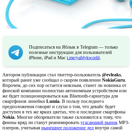
Подписаться на Яблык в Telegram — только
полезные инструкции для пользователей
iPhone, iPad и Mac
t.me/yablykworld
.
Автором публикации стал твиттер-пользователь
@evleaks
,
который ранее уже сообщал о скором появлении
Nokia
Guru
.
Впрочем, до сих пор остается неясным, станет ли новинка от
финской компании полностью автономным устройством или
же будет позиционироваться как Bluetooth-гарнитура для
смартфонов линейки
Lumia
. В пользу последнего
предположения говорят и слухи о том, что девайс будет
доступен в тех же ярких цветах, что и последние смартфоны
Nokia
. Многие обозреватели также склоняются к тому, что
финны вряд ли станут реанимировать
угасающий рынок
MP3-
плееров, учитывая
нынешнее положение дел
внутри самой