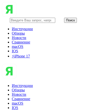
Инструкции
Обзоры
Новости
Сравнение
macOS
IOS
⚡️iPhone 17
Инструкции
Обзоры
Новости
Сравнение
macOS
IOS