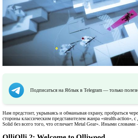
Подписаться на Яблык в Telegram — только полезн
Нам предстоит, укрываясь и обманывая охрану, пробраться чер
стороны классическим представителем жанра «stealth-action», 
Solid без всего того, что отличает Metal Gear». Иными слова
OlliOlli 2: Welcome to Olliwood