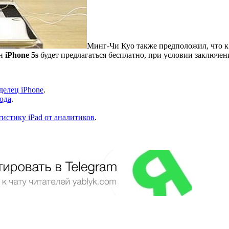
Минг-Чи Куо также предположил, что к
он
iPhone 5s
будет предлагаться бесплатно, при условии заключен
делец iPhone
.
года
.
истику iPad от аналитиков
.