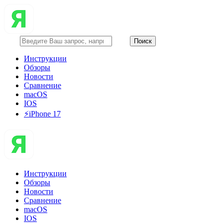
Инструкции
Обзоры
Новости
Сравнение
macOS
IOS
⚡️iPhone 17
Инструкции
Обзоры
Новости
Сравнение
macOS
IOS