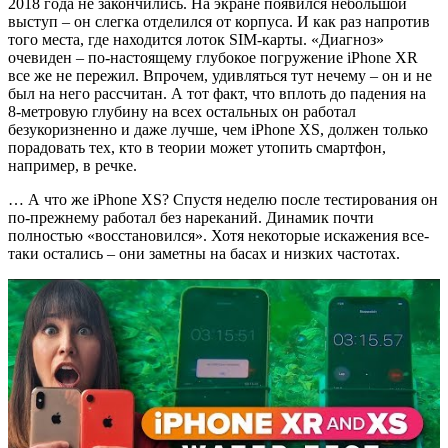
2018 года не закончились. На экране появился небольшой
выступ – он слегка отделился от корпуса. И как раз напротив
того места, где находится лоток SIM-карты. «Диагноз»
очевиден – по-настоящему глубокое погружение iPhone XR
все же не пережил. Впрочем, удивляться тут нечему – он и не
был на него рассчитан. А тот факт, что вплоть до падения на
8-метровую глубину на всех остальных он работал
безукоризненно и даже лучше, чем iPhone XS, должен только
порадовать тех, кто в теории может утопить смартфон,
например, в речке.
… А что же iPhone XS? Спустя неделю после тестирования он
по-прежнему работал без нареканий. Динамик почти
полностью «восстановился». Хотя некоторые искажения все-
таки остались – они заметны на басах и низких частотах.