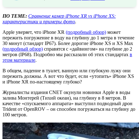
ПО ТЕМЕ:
Сравнение камер iPhone XR vs iPhone XS:
характеристики и примеры фото
.
Apple уверяет, что iPhone XR
(подробный обзор)
может
пережить погружение в воду на глубину до 1 метра в течение
30 минут (стандарт IP67). Более дорогие iPhone XS и XS Max
(подробный обзор)
справятся с «дайвингом» на глубине до 2
метров (IP68). Подробно мы рассказали об этих стандартах
в
этом материале
.
В общем, падение в туалет, ванную или глубокую лужу они
пережить должны. А вот что будет, если «утопить» iPhone XS
и iPhone XR по-настоящему глубоко?
Журналисты издания CNET окунули новинки Apple в воды
залива Монтерей (Тихий океан), на глубину в 8 метров. В
качестве «спускаемого аппарата» выступил подводный дрон
Trident от OpenROV – он способен погружаться на глубину до
100 метров.