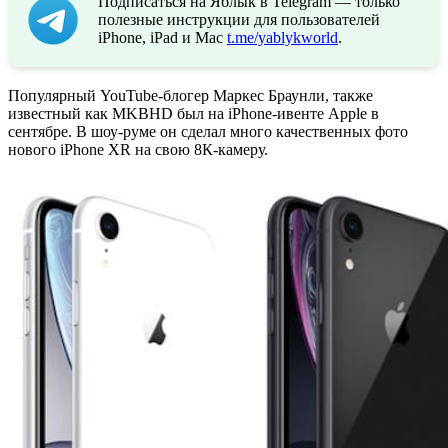
Подписаться на Яблык в Telegram — только
полезные инструкции для пользователей
iPhone, iPad и Mac
t.me/yablykworld
.
Популярный YouTube-блогер Маркес Браунли, также
известный как MKBHD был на iPhone-ивенте Apple в
сентябре. В шоу-руме он сделал много качественных фото
нового iPhone XR на свою 8К-камеру.