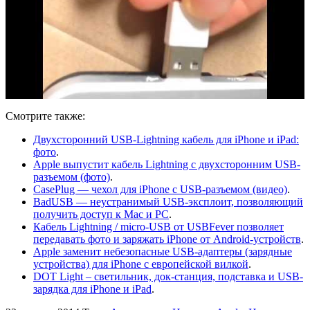
Смотрите также:
Двухсторонний USB-Lightning кабель для iPhone и iPad:
фото
.
Apple выпустит кабель Lightning с двухсторонним USB-
разъемом (фото)
.
CasePlug — чехол для iPhone с USB-разъемом (видео)
.
BadUSB — неустранимый USB-эксплоит, позволяющий
получить доступ к Мас и PC
.
Кабель Lightning / micro-USB от USBFever позволяет
передавать фото и заряжать iPhone от Android-устройств
.
Apple заменит небезопасные USB-адаптеры (зарядные
устройства) для iPhone с европейской вилкой
.
DOT Light – светильник, док-станция, подставка и USB-
зарядка для iPhone и iPad
.