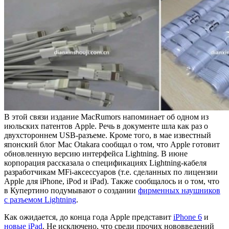
В этой связи издание MacRumors напоминает об одном из
июльских патентов Apple. Речь в документе шла как раз о
двухстороннем USB-разъеме. Кроме того, в мае известный
японский блог Mac Otakara сообщал о том, что Apple готовит
обновленную версию интерфейса Lightning. В июне
корпорация рассказала о спецификациях Lightning-кабеля
разработчикам MFi-аксессуаров (т.е. сделанных по лицензии
Apple для iPhone, iPod и iPad). Также сообщалось и о том, что
в Купертино подумывают о создании
фирменных наушников
с разъемом Lightning
.
Как ожидается, до конца года Apple представит
iPhone 6
и
новые iPad
. Не исключено, что среди прочих нововведений