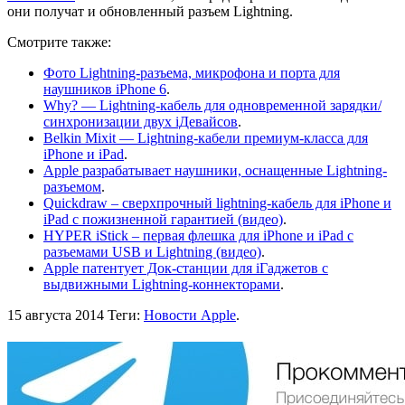
они получат и обновленный разъем Lightning.
Смотрите также:
Фото Lightning-разъема, микрофона и порта для
наушников iPhone 6
.
Why? — Lightning-кабель для одновременной зарядки/
синхронизации двух iДевайсов
.
Belkin Mixit — Lightning-кабели премиум-класса для
iPhone и iPad
.
Apple разрабатывает наушники, оснащенные Lightning-
разъемом
.
Quickdraw – сверхпрочный lightning-кабель для iPhone и
iPad с пожизненной гарантией (видео)
.
HYPER iStick – первая флешка для iPhone и iPad с
разъемами USB и Lightning (видео)
.
Apple патентует Док-станции для iГаджетов с
выдвижными Lightning-коннекторами
.
15 августа 2014
Теги:
Новости Apple
.