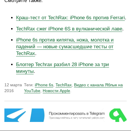
Смотрите также:
Краш-тест от TechRax: iPhone 6s против Ferrari
.
TechRax сжег iPhone 6S в вулканической лаве
.
iPhone 6s против кипятка, ножа, молотка и
падений — новые сумасшедшие тесты от
TechRax
.
Блоггер Techrax разбил 28 iPhone за три
минуты
.
12 марта
Теги:
iPhone 6s
,
TechRax
,
Видео с канала Яблык на
2016
YouTube
,
Новости Apple
.