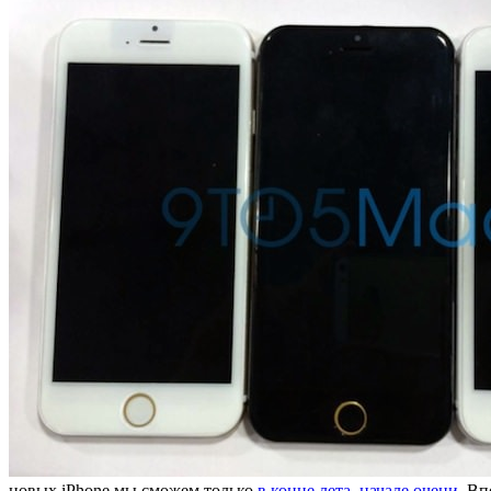
новых iPhone мы сможем только
в конце лета, начале очени
. В