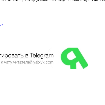
.
о)
.