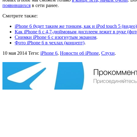
появившихся
в сети ранее.
Смотрите также:
iPhone 6 будет таким же тонким, как и iPod touch 5 (видео)
Как iPhone 6 с 4,7-дюймовым дисплеем лежит в руке (фот
Снимки iPhone 6 с изогнутым экраном
.
Фото iPhone 6 в чехлах (концепт)
.
10 мая 2014
Теги:
iPhone 6
,
Новости об iPhone
,
Слухи
.