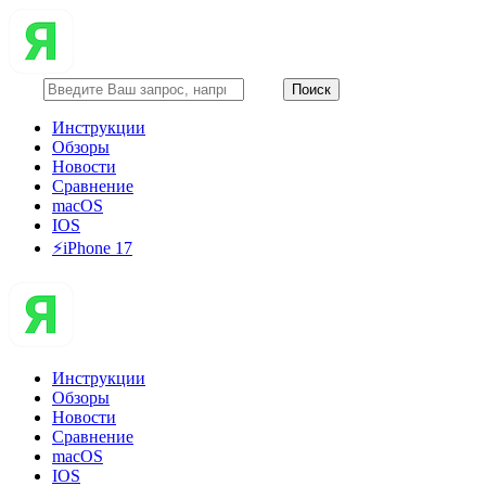
Инструкции
Обзоры
Новости
Сравнение
macOS
IOS
⚡️iPhone 17
Инструкции
Обзоры
Новости
Сравнение
macOS
IOS