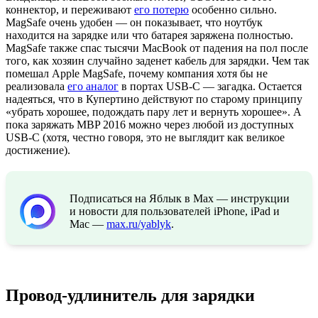
коннектор, и переживают
его потерю
особенно сильно.
MagSafe очень удобен — он показывает, что ноутбук
находится на зарядке или что батарея заряжена полностью.
MagSafe также спас тысячи MacBook от падения на пол после
того, как хозяин случайно заденет кабель для зарядки. Чем так
помешал Apple MagSafe, почему компания хотя бы не
реализовала
его аналог
в портах USB-C — загадка. Остается
надеяться, что в Купертино действуют по старому принципу
«убрать хорошее, подождать пару лет и вернуть хорошее». А
пока заряжать MBP 2016 можно через любой из доступных
USB-C (хотя, честно говоря, это не выглядит как великое
достижение).
Подписаться на Яблык в Max — инструкции
и новости для пользователей iPhone, iPad и
Mac —
max.ru/yablyk
.
Провод-удлинитель для зарядки