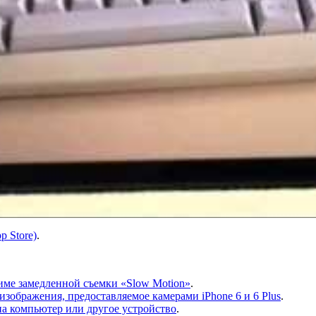
p Store)
.
име замедленной съемки «Slow Motion»
.
зображения, предоставляемое камерами iPhone 6 и 6 Plus
.
 на компьютер или другое устройство
.