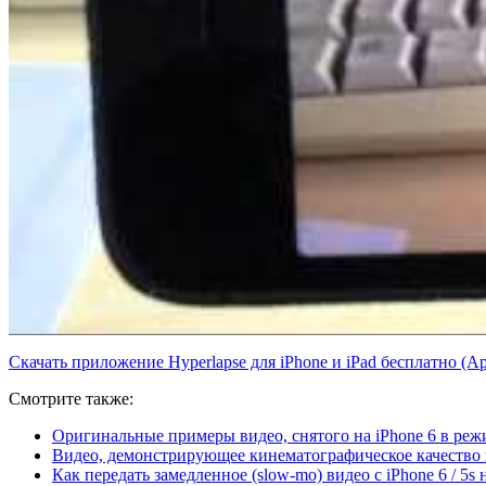
Скачать приложение Hyperlapse для iPhone и iPad бесплатно (Ap
Смотрите также:
Оригинальные примеры видео, снятого на iPhone 6 в реж
Видео, демонстрирующее кинематографическое качество и
Как передать замедленное (slow-mo) видео с iPhone 6 / 5s