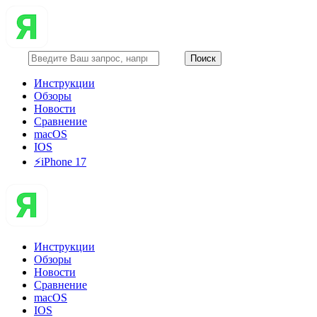
Инструкции
Обзоры
Новости
Сравнение
macOS
IOS
⚡️iPhone 17
Инструкции
Обзоры
Новости
Сравнение
macOS
IOS