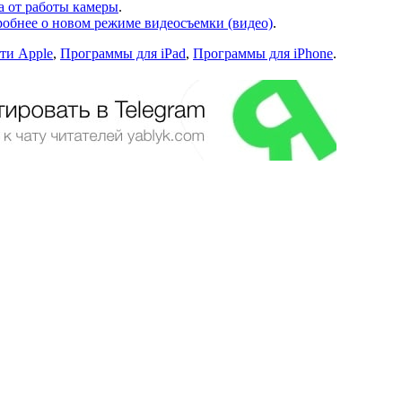
а от работы камеры
.
робнее о новом режиме видеосъемки (видео)
.
ти Apple
,
Программы для iPad
,
Программы для iPhone
.