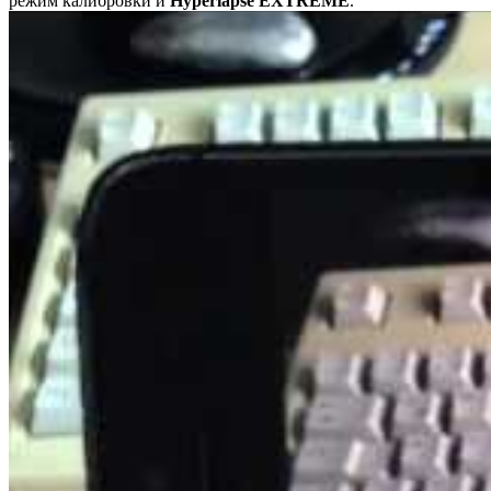
режим калибровки и
Hyperlapse EXTREME
.