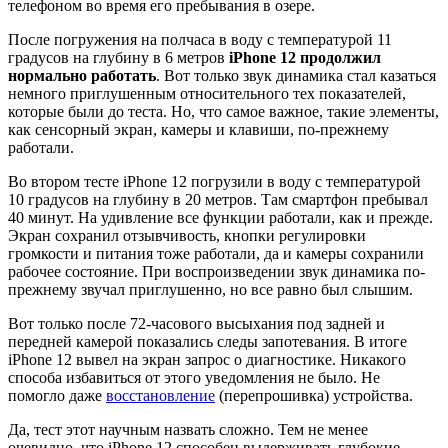
телефоном во время его пребывания в озере.
После погружения на полчаса в воду с температурой 11
градусов на глубину в 6 метров
iPhone 12 продолжил
нормально работать
. Вот только звук динамика стал казаться
немного приглушенным относительного тех показателей,
которые были до теста. Но, что самое важное, такие элементы,
как сенсорный экран, камеры и клавиши, по-прежнему
работали.
Во втором тесте iPhone 12 погрузили в воду с температурой
10 градусов на глубину в 20 метров. Там смартфон пребывал
40 минут. На удивление все функции работали, как и прежде.
Экран сохранил отзывчивость, кнопки регулировки
громкости и питания тоже работали, да и камеры сохранили
рабочее состояние. При воспроизведении звук динамика по-
прежнему звучал приглушенно, но все равно был слышим.
Вот только после 72-часового высыхания под задней и
передней камерой показались следы запотевания. В итоге
iPhone 12 вывел на экран запрос о диагностике. Никакого
способа избавиться от этого уведомления не было. Не
помогло даже
восстановление
(перепрошивка) устройства.
Да, тест этот научным назвать сложно. Тем не менее
очевидно, что iPhone 12 способен выдерживать глубокие