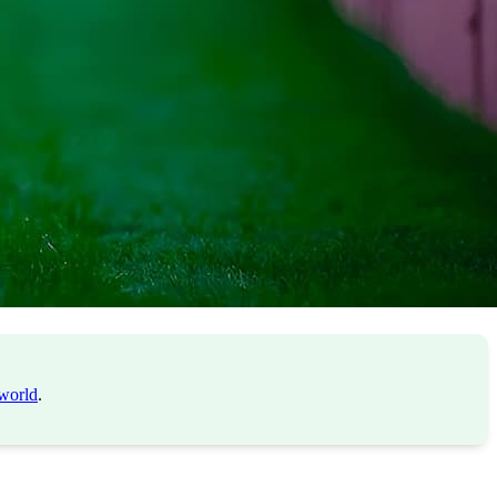
world
.