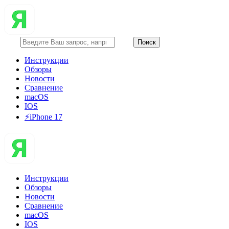
Инструкции
Обзоры
Новости
Сравнение
macOS
IOS
⚡️iPhone 17
Инструкции
Обзоры
Новости
Сравнение
macOS
IOS