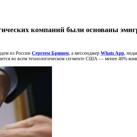
гических компаний были основаны эми
дцем из России
Сергеем Брином
, а мессенджер
Whats App
, нед
дается во всем технологическом сегменте США — менее 40% ко