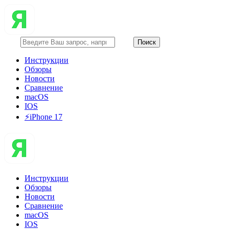
Инструкции
Обзоры
Новости
Сравнение
macOS
IOS
⚡️iPhone 17
Инструкции
Обзоры
Новости
Сравнение
macOS
IOS