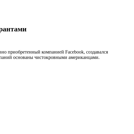
грантами
авно приобретенный компанией Facebook, создавался
мпаний основаны чистокровными американцами.