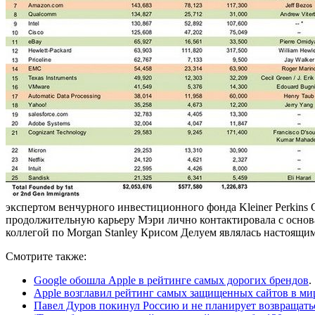
экспертом венчурного инвестиционного фонда Kleiner Perkins C
продолжительную карьеру Мэри лично контактировала с основат
коллегой по Morgan Stanley Крисом Делуем являлась настоящи
Смотрите также:
Google обошла Apple в рейтинге самых дорогих брендов
.
Apple возглавил рейтинг самых защищенных сайтов в ми
Павел Дуров покинул Россию и не планирует возвращать