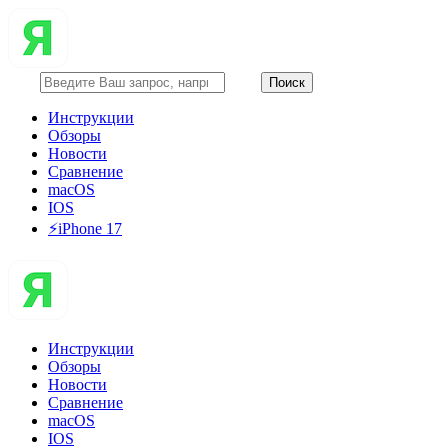
Инструкции
Обзоры
Новости
Сравнение
macOS
IOS
⚡️iPhone 17
Инструкции
Обзоры
Новости
Сравнение
macOS
IOS