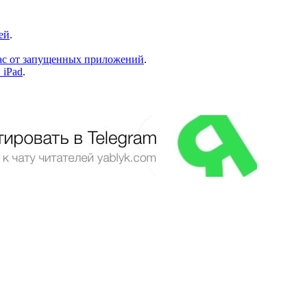
ей
.
Mac от запущенных приложений
.
 iPad
.