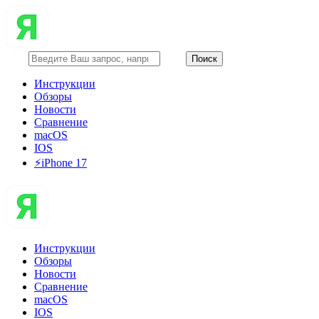
Инструкции
Обзоры
Новости
Сравнение
macOS
IOS
⚡️iPhone 17
Инструкции
Обзоры
Новости
Сравнение
macOS
IOS