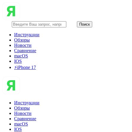
Инструкции
Обзоры
Новости
Сравнение
macOS
IOS
⚡️iPhone 17
Инструкции
Обзоры
Новости
Сравнение
macOS
IOS