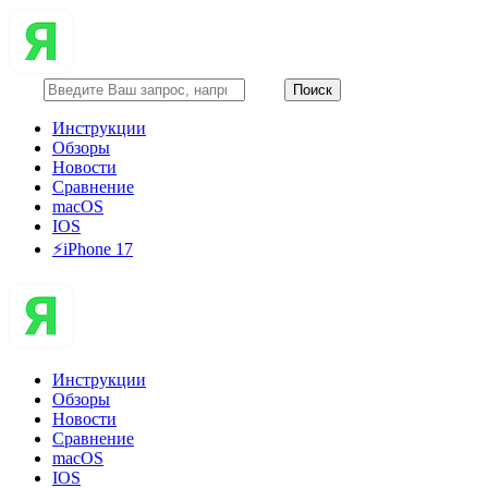
Инструкции
Обзоры
Новости
Сравнение
macOS
IOS
⚡️iPhone 17
Инструкции
Обзоры
Новости
Сравнение
macOS
IOS