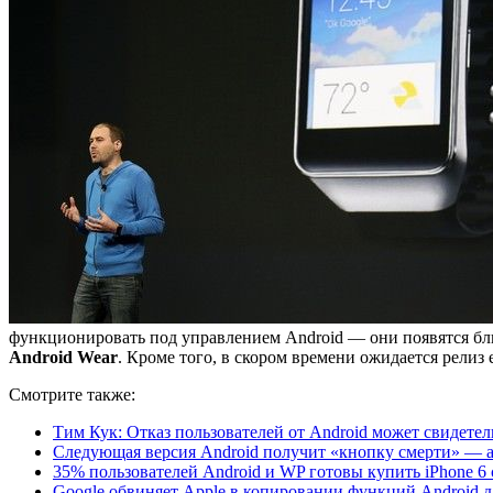
функционировать под управлением Android — они появятся бли
Android Wear
. Кроме того, в скором времени ожидается релиз
Смотрите также:
Тим Кук: Отказ пользователей от Android может свидетел
Следующая версия Android получит «кнопку смерти» — ан
35% пользователей Android и WP готовы купить iPhone 6
Google обвиняет Apple в копировании функций Android д