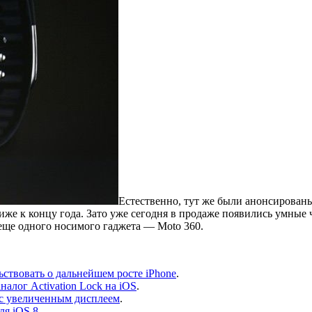
Естественно, тут же были анонсированы
же к концу года. Зато уже сегодня в продаже появились умные 
 еще одного носимого гаджета — Moto 360.
ьствовать о дальнейшем росте iPhone
.
алог Activation Lock на iOS
.
 с увеличенным дисплеем
.
ля iOS 8
.