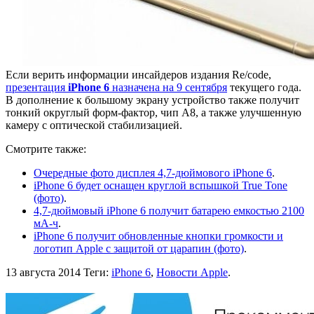
Если верить информации инсайдеров издания Re/code,
презентация
iPhone 6
назначена на 9 сентября
текущего года.
В дополнение к большому экрану устройство также получит
тонкий округлый форм-фактор, чип А8, а также улучшенную
камеру с оптической стабилизацией.
Смотрите также:
Очередные фото дисплея 4,7-дюймового iPhone 6
.
iPhone 6 будет оснащен круглой вспышкой True Tone
(фото)
.
4,7-дюймовый iPhone 6 получит батарею емкостью 2100
мА-ч
.
iPhone 6 получит обновленные кнопки громкости и
логотип Apple с защитой от царапин (фото)
.
13 августа 2014
Теги:
iPhone 6
,
Новости Apple
.